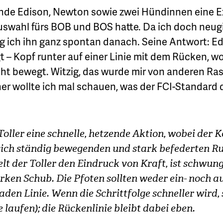
nde Edison, Newton sowie zwei Hündinnen eine Ex
uswahl fürs BOB und BOS hatte. Da ich doch neugi
 ich ihn ganz spontan danach. Seine Antwort: Ed
igt – Kopf runter auf einer Linie mit dem Rücken, 
ht bewegt. Witzig, das wurde mir von anderen Ras
r wollte ich mal schauen, was der FCI-Standard d
 Toller eine schnelle, hetzende Aktion, wobei der K
sich ständig bewegenden und stark befederten Rut
lt der Toller den Eindruck von Kraft, ist schwun
tarken Schub. Die Pfoten sollten weder ein- noch 
aden Linie. Wenn die Schrittfolge schneller wird, 
e laufen); die Rückenlinie bleibt dabei eben.