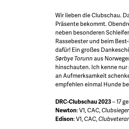
Wir lieben die Clubschau. Da
Präsente bekommt. Obendrein
neben besonderen Schleifen 
Rassebester und beim Best
dafür! Ein großes Dankeschö
Sørbye Torunn
aus Norwegen,
hinschauten. Ich kenne nur 
an Aufmerksamkeit schenken
empfehlen einmal Hunde bei
DRC-Clubschau 2023
– 17 g
Newton
: V1, CAC,
Clubsieger
Edison
: V1, CAC,
Clubvetera