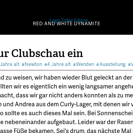
RED AND WHITE DYNAMITE
ur Clubschau ein
Jahre alt
#Newton
#4 Jahre alt
#Wenden
#Ausstellung
#V
and zu weisen, wir haben wieder Blut geleckt an de
ten wir es eigentlich ein wenig langsamer angehe
acht, dass wir gar nicht anders konnten als zu m
 und Andrea aus dem Curly-Lager, mit denen wir vi
o sollte es auch dieses Mal sein. Bei Sonnensch
e nebeneinander aufgebaut. Leider war der Rasen s
sse Füße bekamen. Sei's drum, das nächste Mal si