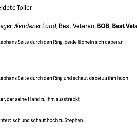
ldete Toller
ieger Wendener Land
, Best Veteran,
BOB
,
Best Vet